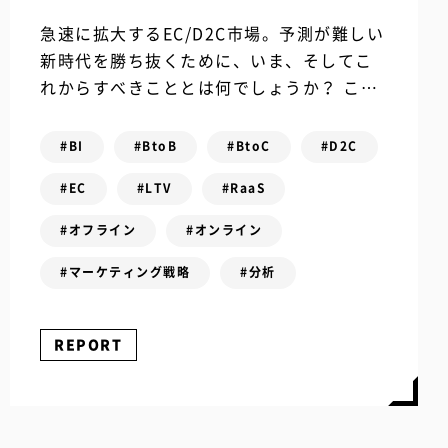
急速に拡大するEC/D2C市場。予測が難しい
新時代を勝ち抜くために、いま、そしてこ
れからすべきこととは何でしょうか？ この
問いの答えを探すべく、2021年5月25日
（火）・26日（水）の2日間にわたり...
#BI
#BtoB
#BtoC
#D2C
#EC
#LTV
#RaaS
#オフライン
#オンライン
#マーケティング戦略
#分析
REPORT