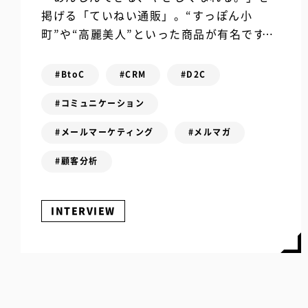
掲げる「ていねい通販」。“すっぽん小
町”や“高麗美人”といった商品が有名です
が、お客様への丁寧な対応や親密なコミュ
ニケーションでも話題になることが多く、
#BtoC
#CRM
#D2C
業界内でよ...
#コミュニケーション
#メールマーケティング
#メルマガ
#顧客分析
INTERVIEW