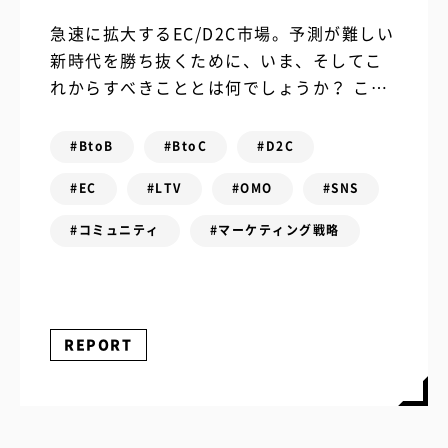
急速に拡大するEC/D2C市場。予測が難しい
新時代を勝ち抜くために、いま、そしてこ
れからすべきこととは何でしょうか？ この
問いの答えを探すべく、2021年5月25日
（火）・26日（水）の2日間にわたり...
#BtoB
#BtoC
#D2C
#EC
#LTV
#OMO
#SNS
#コミュニティ
#マーケティング戦略
REPORT