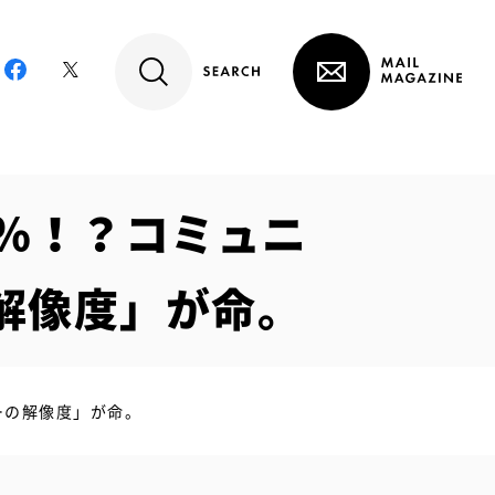
％！？コミュニ
解像度」が命。
ーの解像度」が命。