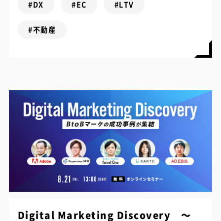
#DX
#EC
#LTV
#不動産
Digital Marketing Discovery ～