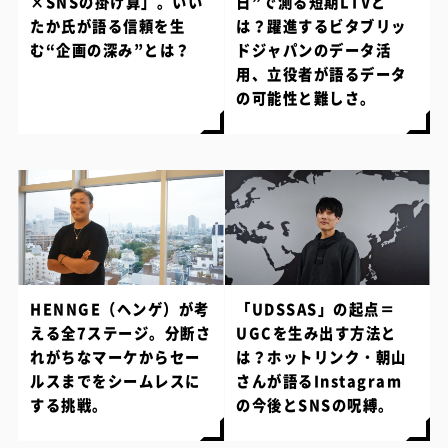
×SNSの掛け算」。いい
日”で測る短期LTVと
たか氏が語る信頼を生
は？躍進するビタブリッ
む“企画の深み”とは？
ドジャパンのデータ活
用、立役者が語るデータ
の可能性と難しさ。
HENNGE（ヘンゲ）が考
「UDSSAS」の起点＝
える全7ステージ。分断さ
UGCを生み出す方法と
れがちなマーケからセー
は？ホットリンク・朝山
ルスまでをシームレスに
さんが語るInstagram
する挑戦。
の今後とSNSの呪縛。