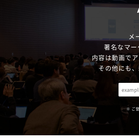
メ
著名な
マー
内容は動画でア
その他にも、
ご