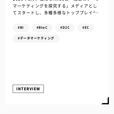
マーケティングを探究する」メディアとし
てスタートし、多種多様なトッププレイヤ
ーにお話を伺ってきました。 そのどれもが
素晴らしく貴重な話でしたが、「もっと
#BI
#BtoC
#D2C
#EC
詳...
#データマーケティング
INTERVIEW