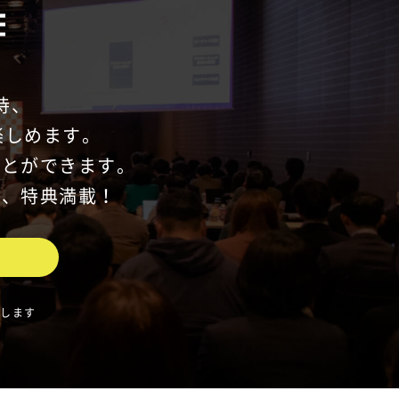
待、
楽しめます。
ことができます。
ど、特典満載！
なします