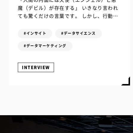
魔（デビル）が存在する」 いきなり言われ
ても驚くだけの言葉です。 しかし、行動経
済学の視点から顧客心理の裏側を解き明か
した一冊『人は悪魔に熱狂する』の著者、
#インサイト
#データサイエンス
松本健...
#データマーケティング
INTERVIEW