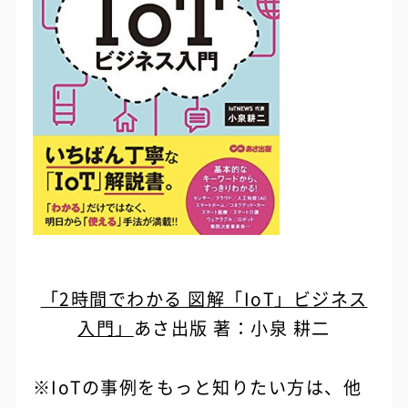
「2時間でわかる 図解「IoT」ビジネス
入門」
あさ出版 著：小泉 耕二
※IoTの事例をもっと知りたい方は、他