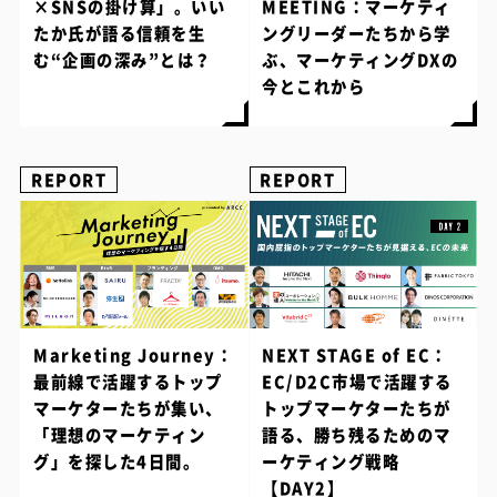
×SNSの掛け算」。いい
MEETING：マーケティ
たか氏が語る信頼を生
ングリーダーたちから学
む“企画の深み”とは？
ぶ、マーケティングDXの
今とこれから
REPORT
REPORT
Marketing Journey：
NEXT STAGE of EC：
最前線で活躍するトップ
EC/D2C市場で活躍する
マーケターたちが集い、
トップマーケターたちが
「理想のマーケティン
語る、勝ち残るためのマ
グ」を探した4日間。
ーケティング戦略
【DAY2】