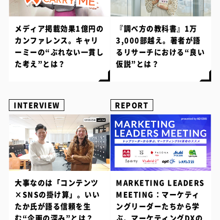
メディア掲載効果1億円の
『調べ方の教科書』1万
カンファレンス。キャリ
3,000部越え。著者が語
ーミーの“ぶれない一貫し
るリサーチにおける“良い
た考え”とは？
仮説”とは？
INTERVIEW
REPORT
大事なのは「コンテンツ
MARKETING LEADERS
×SNSの掛け算」。いい
MEETING：マーケティ
たか氏が語る信頼を生
ングリーダーたちから学
む“企画の深み”とは？
ぶ、マーケティングDXの