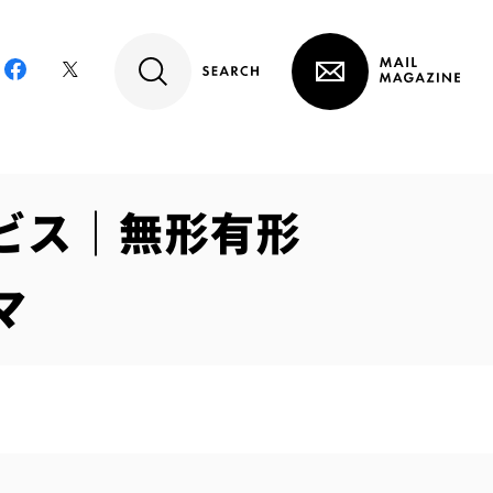
ービス｜無形有形
マ