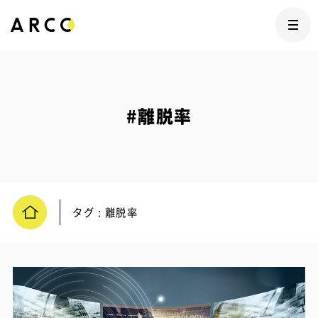
#離脱率
タグ : 離脱率