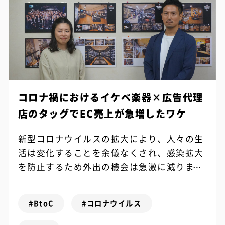
コロナ禍におけるイケベ楽器×広告代理
店のタッグでEC売上が急増したワケ
新型コロナウイルスの拡大により、人々の生
活は変化することを余儀なくされ、感染拡大
を防止するため外出の機会は急激に減りまし
た。 今回インタビューにご協力いただいたイ
ケベ楽器は、1975年創業の歴史ある楽...
#BtoC
#コロナウイルス